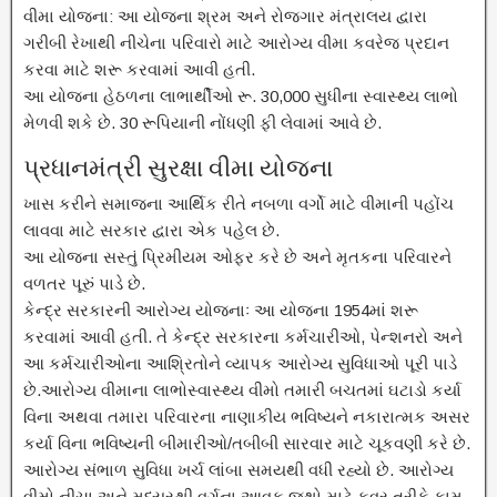
વીમા યોજના: આ યોજના શ્રમ અને રોજગાર મંત્રાલય દ્વારા
ગરીબી રેખાથી નીચેના પરિવારો માટે આરોગ્ય વીમા કવરેજ પ્રદાન
કરવા માટે શરૂ કરવામાં આવી હતી.
આ યોજના હેઠળના લાભાર્થીઓ રૂ. 30,000 સુધીના સ્વાસ્થ્ય લાભો
મેળવી શકે છે. 30 રૂપિયાની નોંધણી ફી લેવામાં આવે છે.
પ્રધાનમંત્રી સુરક્ષા વીમા યોજના
ખાસ કરીને સમાજના આર્થિક રીતે નબળા વર્ગો માટે વીમાની પહોંચ
લાવવા માટે સરકાર દ્વારા એક પહેલ છે.
આ યોજના સસ્તું પ્રિમીયમ ઓફર કરે છે અને મૃતકના પરિવારને
વળતર પૂરું પાડે છે.
કેન્દ્ર સરકારની આરોગ્ય યોજનાઃ આ યોજના 1954માં શરૂ
કરવામાં આવી હતી. તે કેન્દ્ર સરકારના કર્મચારીઓ, પેન્શનરો અને
આ કર્મચારીઓના આશ્રિતોને વ્યાપક આરોગ્ય સુવિધાઓ પૂરી પાડે
છે.આરોગ્ય વીમાના લાભોસ્વાસ્થ્ય વીમો તમારી બચતમાં ઘટાડો કર્યા
વિના અથવા તમારા પરિવારના નાણાકીય ભવિષ્યને નકારાત્મક અસર
કર્યા વિના ભવિષ્યની બીમારીઓ/તબીબી સારવાર માટે ચૂકવણી કરે છે.
આરોગ્ય સંભાળ સુવિધા ખર્ચ લાંબા સમયથી વધી રહ્યો છે. આરોગ્ય
વીમો નીચા અને મધ્યસ્થી વર્ગના આવક જૂથો માટે કવર તરીકે કામ