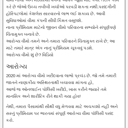
કરે છે જેઓ ઉચ્ચ તબીબી ખર્ચાઓ પરવડી શકતા નથી.પસંદગીની
હોસ્પિટલોમાં કેશલેસ સારવારનો લાભ લઈ શકાય છે. આવી
સુવિધાઓમાં વીમા કંપની સીધી કિંમત વસૂલશે.
નાના પ્રીમિયમ માટેનો જીવન વીમો પરિવારના સભ્યોને સંપૂર્ણપણે
ચિંતામુક્ત બનાવે છે.
આરોગ્ય વીમો તમને અને તમારા પરિવારને ચિંતામુક્ત રાખે છે; આ
માટે તમારે માત્ર એક નાનું પ્રીમિયમ ચૂકવવું પડશે.
આરોગ્ય વીમો શું છે? વિડિયો
આરોગ્ય
2020 માં આરોગ્ય વીમો ખરીદવાના લાભો પ્રચંડ છે. જો તમે તમારી
જાતને નાણાકીય અસ્થિરતાથી બચાવવા માંગતા હો,
આજે જ ઓનલાઈન પોલિસી ખરીદો, ખાસ કરીને જ્યારે તમે
માનસિક અને શારીરિક રીતે થાકી ગયા હોવ!
તેથી, તમારા પૈસામાંથી સૌથી વધુ મેળવવા માટે અચકાશો નહીં અને
સસ્તું પ્રીમિયમ પર ભારતમાં સંપૂર્ણ આરોગ્ય વીમા પૉલિસી પસંદ
કરો.