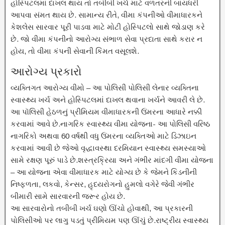
હોસ્પિટલમાં દાખલ થાય તો તબીબી ખર્ચ માટે વળતરની બાંયધરી
આપવા સંમત થાય છે. સામાન્ય રીતે, વીમા કંપનીઓ વીમાધારકને
કેશલેસ સારવાર પૂરી પાડવા માટે મોટી હોસ્પિટલો સાથે જોડાણ કરે
છે. જો વીમા કંપનીનો આરોગ્ય સંભાળ સેવા પ્રદાતા સાથે કરાર ન
હોય, તો વીમા કંપની સેવાની કિંમત વસૂલશે.
આરોગ્ય પ્રકારો
વ્યક્તિગત આરોગ્ય વીમો – આ પોલિસી પોલિસી લેનાર વ્યક્તિના
સ્વાસ્થ્ય ખર્ચ અને હોસ્પિટલમાં દાખલ થવાના ખર્ચને આવરી લે છે.
આ પૉલિસી હેઠળનું પ્રીમિયમ વીમાધારકની ઉંમરના આધારે નક્કી
કરવામાં આવે છે.નાગરિક સ્વાસ્થ્ય વીમા યોજના- આ પોલિસી વરિષ્ઠ
નાગરિકો અથવા 60 વર્ષથી વધુ ઉંમરના વ્યક્તિઓ માટે ડિઝાઇન
કરવામાં આવી છે જેઓ વૃદ્ધાવસ્થા દરમિયાન સ્વાસ્થ્ય સમસ્યાઓ
સામે રક્ષણ પૂરું પાડે છે.શસ્ત્રક્રિયા અને ગંભીર માંદગી વીમા યોજના
– આ યોજના એવા વીમાધારક માટે યોગ્ય છે કે જેમને કિડનીની
નિષ્ફળતા, લકવો, કેન્સર, હૃદયરોગનો હુમલો વગેરે જેવી ગંભીર
બીમારી સામે સારવારની જરૂર હોય છે.
આ સારવારોનો તબીબી ખર્ચ ઘણો ઊંચો હોવાથી, આ પ્રકારની
પોલિસીઓ પર લાગુ પડતું પ્રીમિયમ પણ ઊંચું છે.રાષ્ટ્રીય સ્વાસ્થ્ય